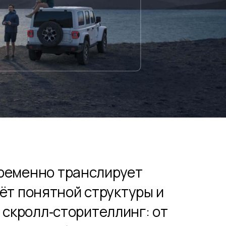
ременно транслирует
чёт понятной структуры и
 скролл‑сторителлинг: от