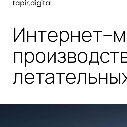
Интернет–м
производст
летательных