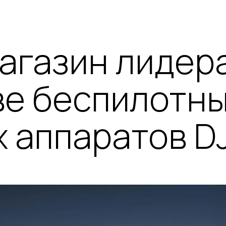
агазин лидера
ве беспилотн
 аппаратов DJ