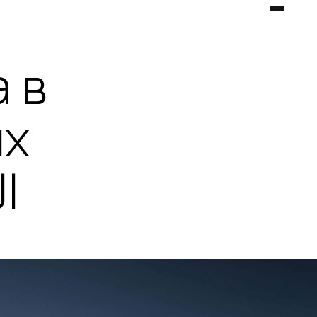
 в
ых
I