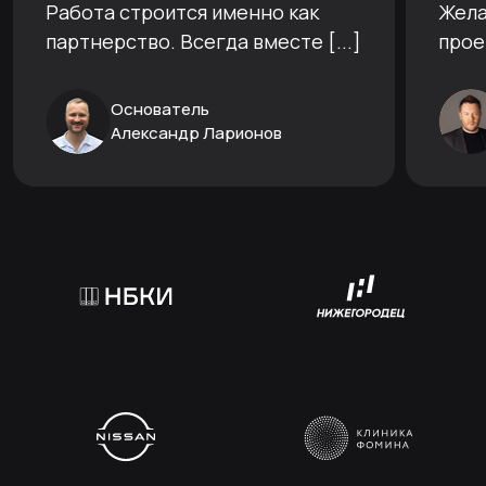
реагируют на любые ситуации.
прак
Сотрудничаем мы с 2020 года.
Спас
Работа строится именно как
Жела
партнерство. Всегда вместе [...]
прое
Основатель
Александр Ларионов